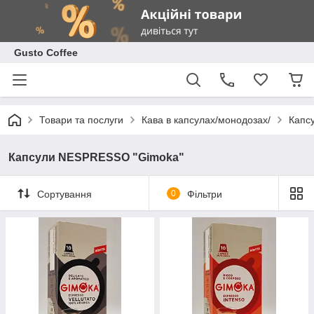
Gusto Coffee
Товари та послуги
Кава в капсулах/монодозах/
Капс
Капсули NESPRESSO "Gimoka"
Сортування
0
Фільтри