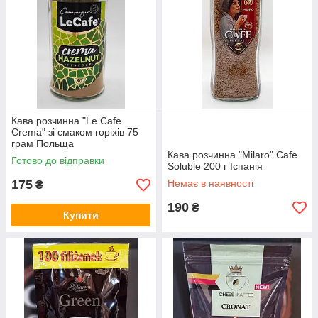
Кава розчинна "Le Cafe
Crema" зі смаком горіхів 75
грам Польща
Кава розчинна "Milaro" Cafe
Готово до відправки
Soluble 200 г Іспанія
175
Немає в наявності
₴
190
₴
Купити