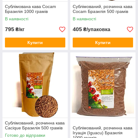
Сублімована кава Cосаm
Сублімований, розчинна кава
Бразилія 1000 грамів
Cосаm Бразилія 500 грамів
В наявності
В наявності
795
405
₴/кг
₴/упаковка
Купити
Купити
Сублімований, розчинна кава
Cасique Бразилія 500 грамів
Сублімований, розчинна кава
Ігуація (Iguacu) Бразилія
Готово до відправки
1000 грамів