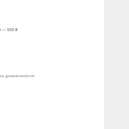
і — 500 ₴
за домовленістю