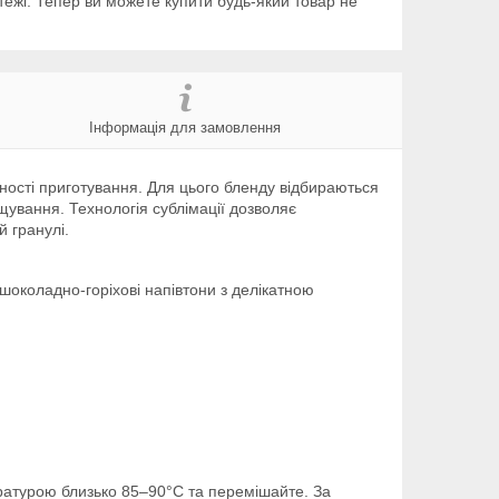
тежі. Тепер ви можете купити будь-який товар не
Інформація для замовлення
чності приготування. Для цього бленду відбираються
ощування. Технологія сублімації дозволяє
 гранулі.
 шоколадно-горіхові напівтони з делікатною
ратурою близько 85–90°C та перемішайте. За