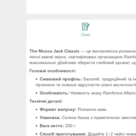
Опис
The Mocca Jack Classic
— це високоякісна розчинна
якісні кавові зерна, сертифіковані організацією
Rainfo
максимально дбайливо зберегти глибокий аромат, щіл
Головні особливості:
Смаковий профіль:
Багатий, традиційний та і
гірчинкою та повною відсутністю різкої кислотності
Особливість:
Наявність знаку
Rainforest Allianc
Технічні деталі:
Формат випуску:
Розчинна кава.
Упаковка:
Скляна банка з герметичною гвинто
Вага нетто:
200 г.
Спосіб приготування:
Додайте 1–2 чайні ложк