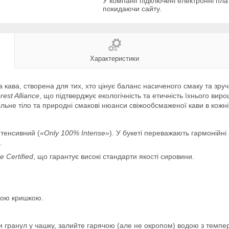
У компанії підключені електронні пла
покидаючи сайту.
Характеристики
 кава, створена для тих, хто цінує баланс насиченого смаку та зру
rest Alliance
, що підтверджує екологічність та етичність їхнього вир
ьне тіло та природні смакові нюанси свіжообсмаженої кави в кожній
нтенсивний (
«Only 100% Intense»
). У букеті переважають гармонійні
.
e Certified
, що гарантує високі стандарти якості сировини.
вою кришкою.
и гранул у чашку, залийте гарячою (але не окропом) водою з темпе