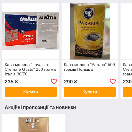
Кава мелена "Lavazza
Кава мелена "Parana" 500
Кава
Crema e Gusto" 250 грамів
грамів Польща
Crem
Італія 30/70
грам
235
290
230
₴
₴
Купити
Купити
Акційні пропозиції та новинки