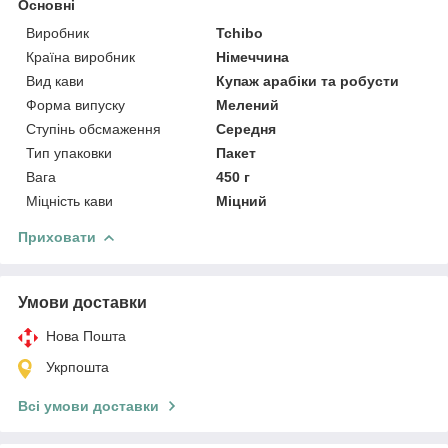
Основні
Виробник
Tchibo
Країна виробник
Німеччина
Вид кави
Купаж арабіки та робусти
Форма випуску
Мелений
Ступінь обсмаження
Середня
Тип упаковки
Пакет
Вага
450 г
Міцність кави
Міцний
Приховати
Умови доставки
Нова Пошта
Укрпошта
Всі умови доставки