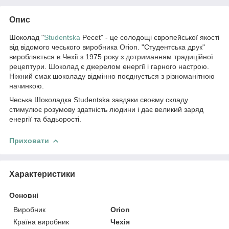
Опис
Шоколад "
Studentska
Pecet" - це солодощі європейської якості
від відомого чеського виробника Orion. "Студентська друк"
виробляється в Чехії з 1975 року з дотриманням традиційної
рецептури. Шоколад є джерелом енергії і гарного настрою.
Ніжний смак шоколаду відмінно поєднується з різноманітною
начинкою.
Чеська Шоколадка Studentska завдяки своєму складу
стимулює розумову здатність людини і дає великий заряд
енергії та бадьорості.
Приховати
Характеристики
Основні
Виробник
Orion
Країна виробник
Чехія