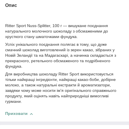
Опис
Ritter Sport Nuss-Splitter, 100 г — вишукане поєднання
натурального молочного шоколаду з обсмаженими до
хрусткого стану шматочками фундука.
Успіх унікального поєднання полягає в тому, що дуже
смачний шоколад виготовлений із зерен какао, зібраних у
Новій Зеландії та на Мадагаскарі, а начинка складається з
прекрасного, ретельного обсмаженого та подрібненого
фундука.
Для виробництва шоколаду Ritter Sport використовується
тільки найкращі інгредієнти, найкращі какао-боби, добірне
молоко, а також натуральні екстракти й ароматизатори,
завдяки чому може носити ім'я оригінального справжнього
продукту, який оцінять навіть найприродніші вимогливі
гурмани.
Приховати