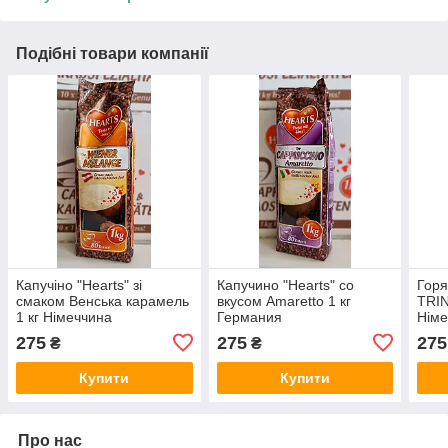
Подібні товари компанії
Капучіно "Hearts" зі
Капучино "Hearts" со
Горя
смаком Венська карамель
вкусом Amaretto 1 кг
TRI
1 кг Німеччина
Германия
Німе
275
275
275
₴
₴
Купити
Купити
Про нас