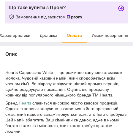
Що таке купити з Пром?
Замовлення під захистом
Характеристики
Доставка
Оплата
Умови повернення
Опис
Hearts Cappuccino White — це розчинне капучино зі смаком
молока. Чудовий кавовий напій, який сподобається всім
членам сім'ї. Ви відразу ж відчуєте ніжний аромат вершків,
щойно роздрукуєте паковання. Оцініть цю прекрасну
новинку від популярного німецького бренда ТМ Hearts.
Бренд
Hearts
славиться високою якістю кавової продукції.
Однією з переваг капучино вважається в його прекрасний
смак, який надовго запам'ятовується всім, хто його спробував.
Цей напій збагатить Ваш сімейний сніданок, адже в ньому
багато вітамінів і мінералів, яких так потребує організм
людини.