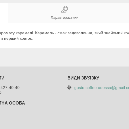
Характеристики
 аромату карамелі. Карамель - смак задоволення, який знайомий кож
ти перший ковток.
gusto.coffee.odessa@gmail.
 427-40-40
р