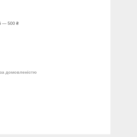
і — 500 ₴
за домовленістю