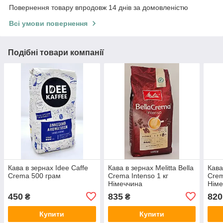
Повернення товару впродовж 14 днів за домовленістю
Всі умови повернення
Подібні товари компанії
Кава в зернах Idee Caffe
Кава в зернах Melitta Bella
Кава
Crema 500 грам
Crema Intenso 1 кг
Crem
Німеччина
Німе
450
835
820
₴
₴
Купити
Купити