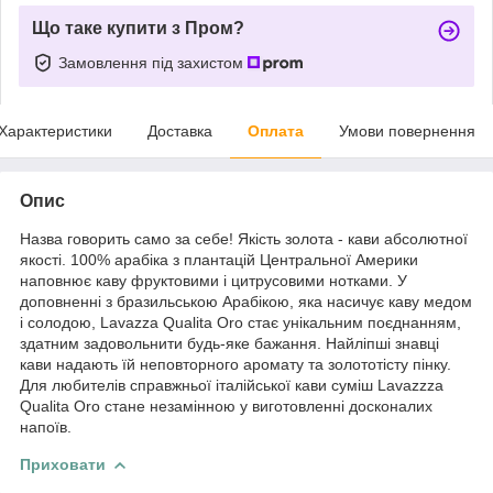
Що таке купити з Пром?
Замовлення під захистом
Характеристики
Доставка
Оплата
Умови повернення
Опис
Назва говорить само за себе! Якість золота - кави абсолютної
якості. 100% арабіка з плантацій Центральної Америки
наповнює каву фруктовими і цитрусовими нотками. У
доповненні з бразильською Арабікою, яка насичує каву медом
і солодою, Lavazza Qualita Oro стає унікальним поєднанням,
здатним задовольнити будь-яке бажання. Найліпші знавці
кави надають їй неповторного аромату та золототісту пінку.
Для любителів справжньої італійської кави суміш Lavazzza
Qualita Oro стане незамінною у виготовленні досконалих
напоїв.
Приховати