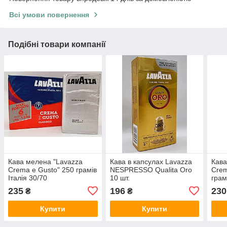
Всі умови повернення
Подібні товари компанії
Кава мелена "Lavazza
Кава в капсулах Lavazza
Кава
Crema e Gusto" 250 грамів
NESPRESSO Qualita Oro
Crem
Італія 30/70
10 шт.
грам
235
196
230
₴
₴
Купити
Купити