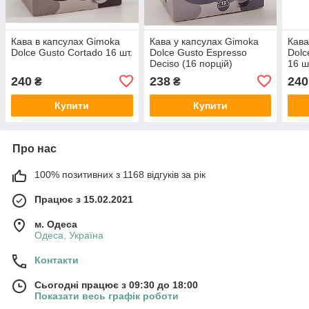
Кава в капсулах Gimoka
Кава у капсулах Gimoka
Кава
Dolce Gusto Cortado 16 шт.
Dolce Gusto Espresso
Dolc
Deciso (16 порцій)
16 ш
240
238
240
₴
₴
Купити
Купити
Про нас
100% позитивних з 1168 відгуків за рік
Працює з 15.02.2021
м. Одеса
Одеса, Україна
Контакти
Сьогодні працює з 09:30 до 18:00
Показати весь графік роботи