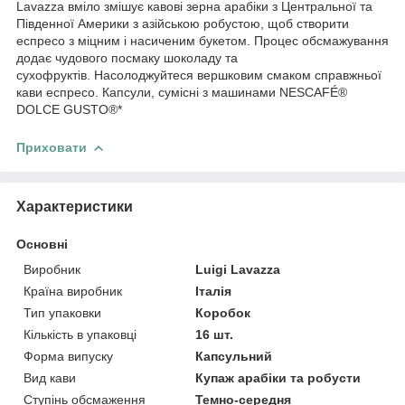
Lavazza вміло змішує кавові зерна арабіки з Центральної та
Південної Америки з азійською робустою, щоб створити
еспресо з міцним і насиченим букетом. Процес обсмажування
додає чудового посмаку шоколаду та
сухофруктів. Насолоджуйтеся вершковим смаком справжньої
кави еспресо. Капсули, сумісні з машинами NESCAFÉ®
DOLCE GUSTO®*
Приховати
Характеристики
Основні
Виробник
Luigi Lavazza
Країна виробник
Італія
Тип упаковки
Коробок
Кількість в упаковці
16 шт.
Форма випуску
Капсульний
Вид кави
Купаж арабіки та робусти
Ступінь обсмаження
Темно-середня