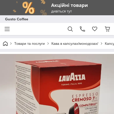
Gusto Coffee
Товари та послуги
Кава в капсулах/монодозах/
Капсу