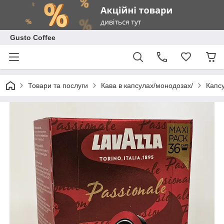
Gusto Coffee
Товари та послуги
Кава в капсулах/монодозах/
Капс