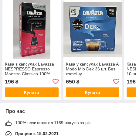
Кава в капсулах Lavazza
Кава у капсулах Lavazza A
Кава
NESPRESSO Espresso
Modo Mio Dek 36 шт. Без
NES
Maestro Classico 100%
кофеїну
10 ш
Arabica 10 шт.
196
650
196
₴
₴
Купити
Купити
Про нас
100% позитивних з 1169 відгуків за рік
Працює з 15.02.2021