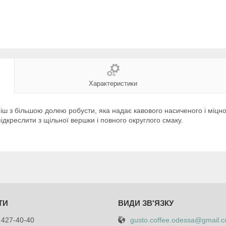
Характеристики
міш з більшою долею робусти, яка надає кавового насиченого і міцно
дкреслити з щільної вершки і повного округлого смаку.
gusto.coffee.odessa@gmail.
 427-40-40