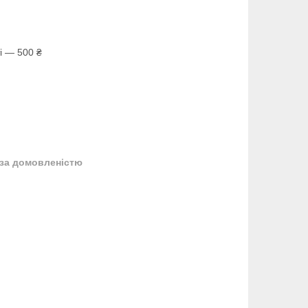
і — 500 ₴
за домовленістю