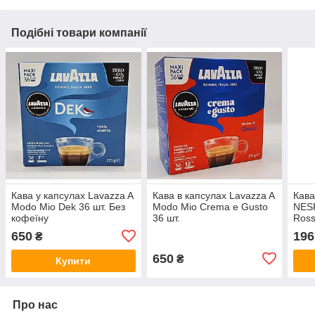
Подібні товари компанії
Кава у капсулах Lavazza A
Кава в капсулах Lavazza A
Кава
Modo Mio Dek 36 шт. Без
Modo Mio Crema e Gusto
NES
кофеїну
36 шт.
Ross
650
196
₴
650
₴
Купити
Про нас