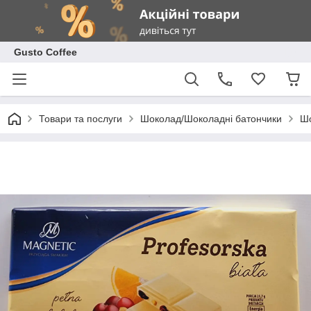
Gusto Coffee
Товари та послуги
Шоколад/Шоколадні батончики
Шо