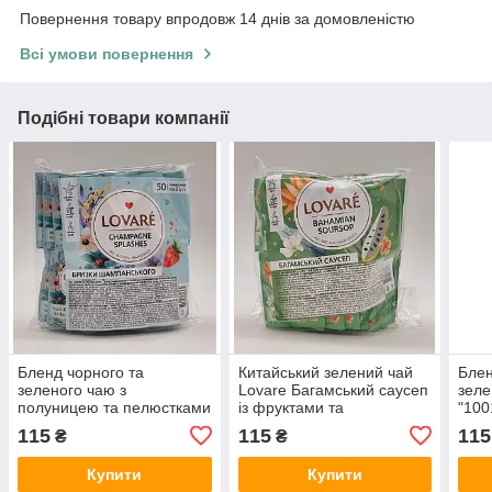
Повернення товару впродовж 14 днів за домовленістю
Всі умови повернення
Подібні товари компанії
Бленд чорного та
Китайський зелений чай
Блен
зеленого чаю з
Lovare Багамський саусеп
зеле
полуницею та пелюстками
із фруктами та
"100
квітів Lovare "Бризки
пелюстками квітів 50
пелю
115
115
115
₴
₴
шампанського" 50
пакетиків
пакетиків
Купити
Купити