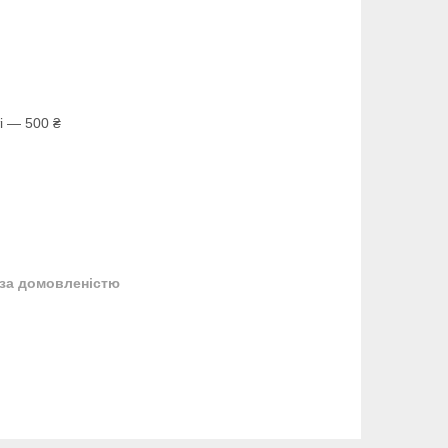
і — 500 ₴
за домовленістю