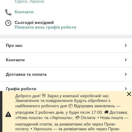
Одеса, Україна
Контакти
Сьогодні вихідний
Показати весь графік роботи
Про нас
Контакти
Доставка та оплата
Графік роботи
Доброго дня! 👋 Зараз у компанії неробочий час.
Замовлення та повідомлення будуть оброблені з
Повна версія сайту
найближчого робочого дня 📦 Відправка замовлень —
упродовж 2 робочих днів, у будні після 17:00. 🚚 Доставка:
Сайт створено на маркетплейсі
Prom.ua
«Нова пошта» та «Укрпошта». 💳 Оплата: • Нова пошта —
накладений платіж, за реквізитами або через Пром-
оплату. • Укрпошта — за реквізитами або через Пром-
Політика конфіденційності