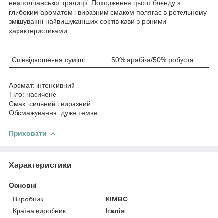
неаполітанської традиції. Походження цього бленду з
глибоким ароматом і виразним смаком полягає в ретельному
змішуванні найвишуканіших сортів кави з різними
характеристиками.
Співвідношення суміші:
50% арабіка/50% робуста
Аромат: інтенсивний
Тіло: насичене
Смак: сильний і виразний
Обсмажування: дуже темне
Приховати
Характеристики
Основні
Виробник
KIMBO
Країна виробник
Італія