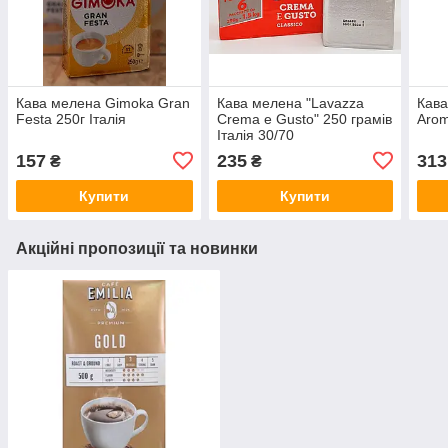
Кава мелена Gimoka Gran
Кава мелена "Lavazza
Кава
Festa 250г Італія
Crema e Gusto" 250 грамів
Arom
Італія 30/70
157
235
313
₴
₴
Купити
Купити
Акційні пропозиції та новинки