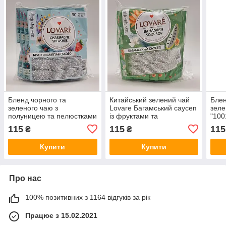
Бленд чорного та
Китайський зелений чай
Блен
зеленого чаю з
Lovare Багамський саусеп
зеле
полуницею та пелюстками
із фруктами та
"100
квітів Lovare "Бризки
пелюстками квітів 50
пелю
115
115
115
₴
₴
шампанського" 50
пакетиків
пакетиків
Купити
Купити
Про нас
100% позитивних з 1164 відгуків за рік
Працює з 15.02.2021