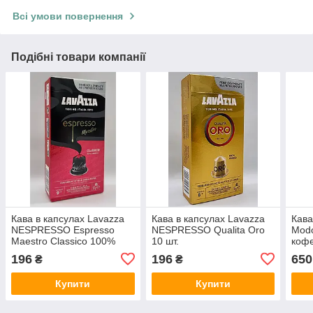
Всі умови повернення
Подібні товари компанії
Кава в капсулах Lavazza
Кава в капсулах Lavazza
Кава
NESPRESSO Espresso
NESPRESSO Qualita Oro
Modo
Maestro Classico 100%
10 шт.
кофе
Arabica 10 шт.
196
196
650
₴
₴
Купити
Купити