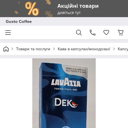
Gusto Coffee
Товари та послуги
Кава в капсулах/монодозах/
Капс