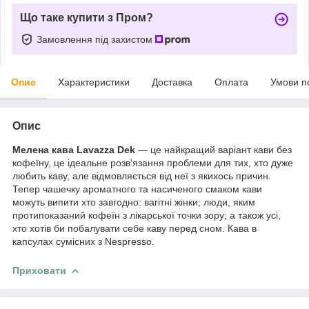
Що таке купити з Пром?
Замовлення під захистом
Опис
Характеристики
Доставка
Оплата
Умови п
Опис
Мелена кава Lavazza Dek
— це найкращий варіант кави без
кофеїну, це ідеальне розв'язання проблеми для тих, хто дуже
любить каву, але відмовляється від неї з якихось причин.
Тепер чашечку ароматного та насиченого смаком кави
можуть випити хто завгодно: вагітні жінки; люди, яким
протипоказаний кофеїн з лікарської точки зору; а також усі,
хто хотів би побалувати себе каву перед сном. Кава в
капсулах сумісних з Nespresso.
Приховати