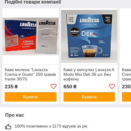
Подібні товари компанії
Кава мелена "Lavazza
Кава у капсулах Lavazza A
Кава
Crema e Gusto" 250 грамів
Modo Mio Dek 36 шт. Без
Crem
Італія 30/70
кофеїну
грам
235
650
230
₴
₴
Купити
Купити
Про нас
100% позитивних з 1173 відгуків за рік