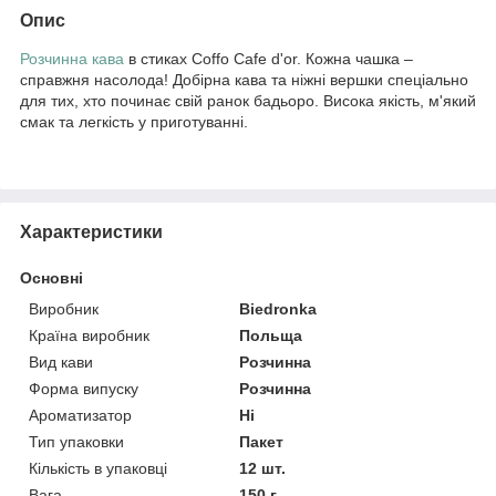
Опис
Розчинна кава
в стиках Coffo Cafe d'or. Кожна чашка –
справжня насолода! Добірна кава та ніжні вершки спеціально
для тих, хто починає свій ранок бадьоро. Висока якість, м'який
смак та легкість у приготуванні.
Характеристики
Основні
Виробник
Biedronka
Країна виробник
Польща
Вид кави
Розчинна
Форма випуску
Розчинна
Ароматизатор
Ні
Тип упаковки
Пакет
Кількість в упаковці
12 шт.
Вага
150 г