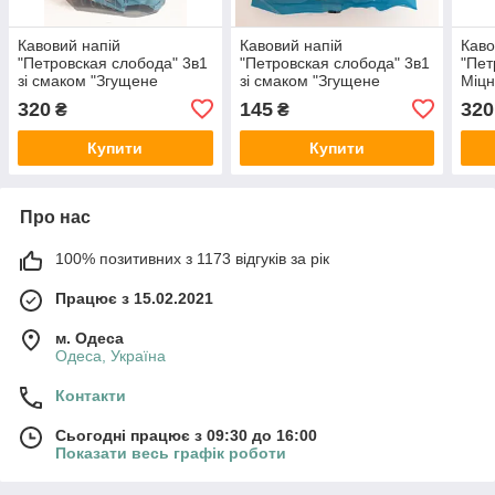
Кавовий напій
Кавовий напій
Каво
"Петровская слобода" 3в1
"Петровская слобода" 3в1
"Пет
зі смаком "Згущене
зі смаком "Згущене
Міцн
молоко" 50 стіків
молоко" 25 стіків
320
145
320
₴
₴
Купити
Купити
Про нас
100% позитивних з 1173 відгуків за рік
Працює з 15.02.2021
м. Одеса
Одеса, Україна
Контакти
Сьогодні працює з 09:30 до 16:00
Показати весь графік роботи