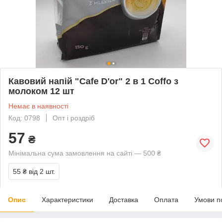
Кавовий напій "Cafe D'or" 2 в 1 Coffo з
молоком 12 шт
Немає в наявності
Код: 0798
Опт і роздріб
57
₴
Мінімальна сума замовлення на сайті — 500 ₴
55 ₴
від 2 шт.
Опис
Характеристики
Доставка
Оплата
Умови п