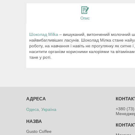
Опис
Шоколад Milka
– вишуканий, витончений молочний шок
найвибагливіших ласунів. Шоколад Мілка стане найу
роботу, на навчання і навіть не прогулянку як ситне
наситити організм корисними калоріями та вітамінам
тане у роті.
+380 (73)
Одеса, Україна
Менедже
Gusto Coffee
Максим