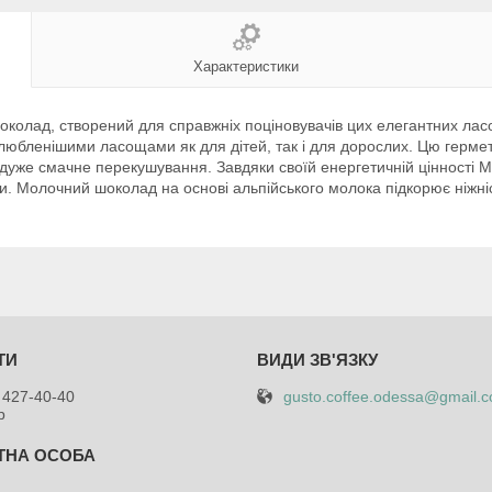
Характеристики
олад, створений для справжніх поціновувачів цих елегантних ласощ
любленішими ласощами як для дітей, так і для дорослих. Цю герме
 і дуже смачне перекушування. Завдяки своїй енергетичній цінності 
и. Молочний шоколад на основі альпійського молока підкорює ніжні
gusto.coffee.odessa@gmail.
 427-40-40
р