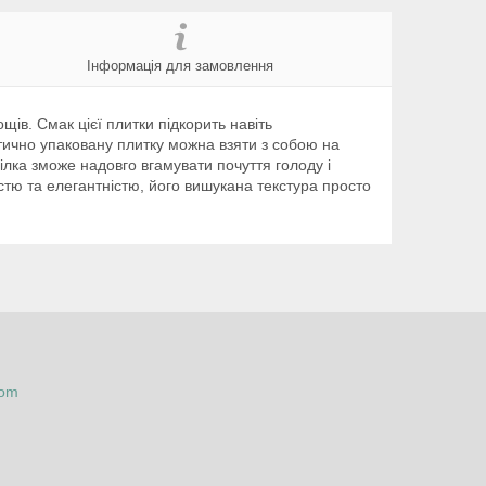
Інформація для замовлення
ів. Смак цієї плитки підкорить навіть
тично упаковану плитку можна взяти з собою на
Мілка зможе надовго вгамувати почуття голоду і
стю та елегантністю, його вишукана текстура просто
com