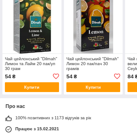
Чай цейлонський "Dilmah"
Чай цейлонський "Dilmah"
Чай 
Лимон та Лайм 20 пак/уп
Лимон 20 пак/пач 30
вели
30 грам
грамів
Ceyl
грам
54
54
84
₴
₴
Купити
Купити
Про нас
100% позитивних з 1173 відгуків за рік
Працює з 15.02.2021