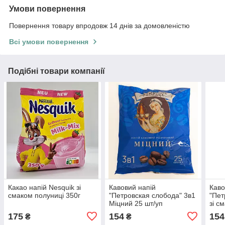
Умови повернення
Повернення товару впродовж 14 днів за домовленістю
Всі умови повернення
Подібні товари компанії
Какао напій Nesquik зі
Кавовий напій
Каво
смаком полуниці 350г
"Петровская слобода" 3в1
"Пет
Міцний 25 шт/уп
зі с
стікі
175
154
154
₴
₴