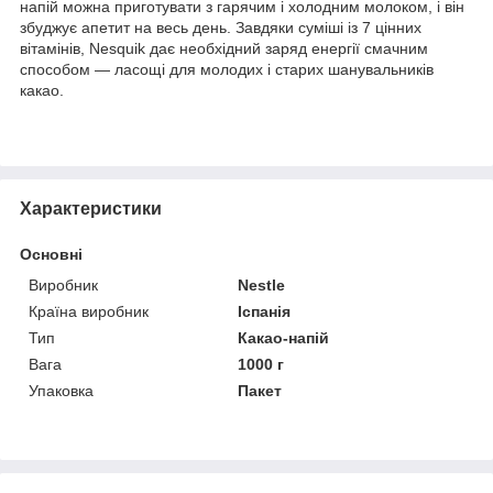
напій можна приготувати з гарячим і холодним молоком, і він
збуджує апетит на весь день. Завдяки суміші із 7 цінних
вітамінів, Nesquik дає необхідний заряд енергії смачним
способом — ласощі для молодих і старих шанувальників
какао.
Характеристики
Основні
Виробник
Nestle
Країна виробник
Іспанія
Тип
Какао-напій
Вага
1000 г
Упаковка
Пакет