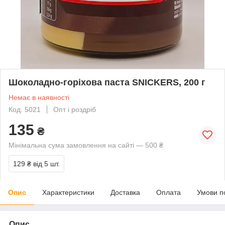
Шоколадно-горіхова паста SNICKERS, 200 г
Немає в наявності
Код: 5021
Опт і роздріб
135
₴
Мінімальна сума замовлення на сайті — 500 ₴
129 ₴
від 5 шт.
Опис
Характеристики
Доставка
Оплата
Умови п
Опис