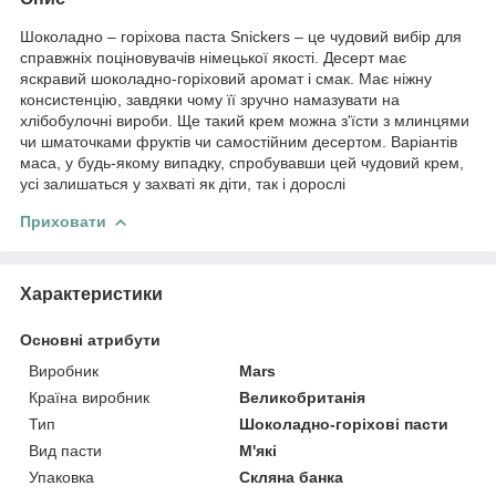
Шоколадно – горіхова паста Snickers – це чудовий вибір для
справжніх поціновувачів німецької якості. Десерт має
яскравий шоколадно-горіховий аромат і смак. Має ніжну
консистенцію, завдяки чому її зручно намазувати на
хлібобулочні вироби. Ще такий крем можна з'їсти з млинцями
чи шматочками фруктів чи самостійним десертом. Варіантів
маса, у будь-якому випадку, спробувавши цей чудовий крем,
усі залишаться у захваті як діти, так і дорослі
Приховати
Характеристики
Основні атрибути
Виробник
Mars
Країна виробник
Великобританія
Тип
Шоколадно-горіхові пасти
Вид пасти
М'які
Упаковка
Скляна банка