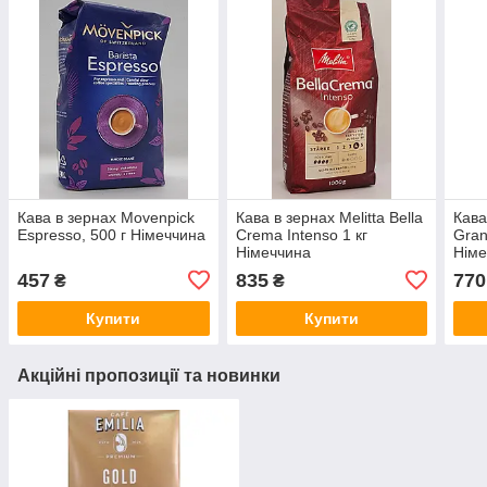
Кава в зернах Movenpick
Кава в зернах Melitta Bella
Кава
Espresso, 500 г Німеччина
Crema Intenso 1 кг
Gran
Німеччина
Німе
457
835
770
₴
₴
Купити
Купити
Акційні пропозиції та новинки