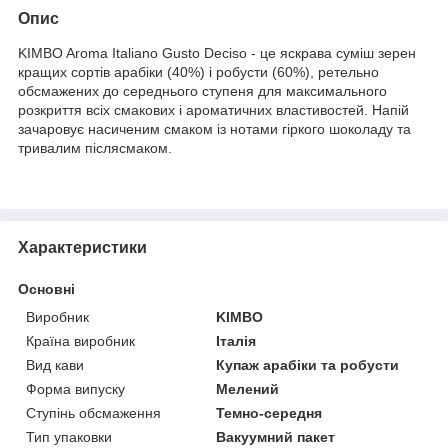
Опис
KIMBO Aroma Italiano Gusto Deciso - це яскрава суміш зерен
кращих сортів арабіки (40%) і робусти (60%), ретельно
обсмажених до середнього ступеня для максимального
розкриття всіх смакових і ароматичних властивостей. Напій
зачаровує насиченим смаком із нотами гіркого шоколаду та
тривалим післясмаком.
Характеристики
Основні
Виробник
KIMBO
Країна виробник
Італія
Вид кави
Купаж арабіки та робусти
Форма випуску
Мелений
Ступінь обсмаження
Темно-середня
Тип упаковки
Вакуумний пакет