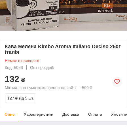
Кава мелена Kimbo Aroma Italiano Deciso 250г
Італія
Немає в наявності
Код: 5086
Опт і роздріб
132
₴
Мінімальна сума замовлення на сайті — 500 ₴
127 ₴
від 5 шт.
Опис
Характеристики
Доставка
Оплата
Умови п