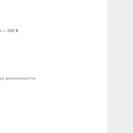
і — 500 ₴
за домовленістю