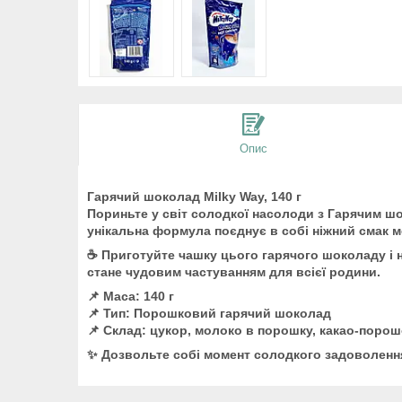
Опис
Гарячий шоколад Milky Way, 140 г
Пориньте у світ солодкої насолоди з Гарячим шо
унікальна формула поєднує в собі ніжний смак 
☕ Приготуйте чашку цього гарячого шоколаду і н
стане чудовим частуванням для всієї родини.
📌 Маса: 140 г
📌 Тип: Порошковий гарячий шоколад
📌 Склад: цукор, молоко в порошку, какао-порош
✨ Дозвольте собі момент солодкого задоволення