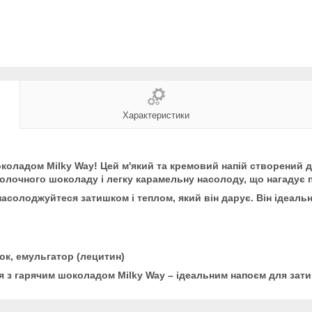
Характеристики
коладом Milky Way! Цей м'який та кремовий напій створений 
молочного шоколаду і легку карамельну насолоду, що нагадує
асолоджуйтеся затишком і теплом, який він дарує. Він ідеаль
ок, емульгатор (лецитин)
 з гарячим шоколадом Milky Way – ідеальним напоєм для зати