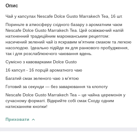
Опис
Чай у капсулах Nescafe Dolce Gusto Marrakech Tea, 16 шт.
Пориньте в атмосферу східного базару з ароматним чаєм
Nescafe Dolce Gusto Marrakech Tea. Цей освіжаючий напій
натхненний традиційним марокканським рецептом:
насичений зелений чай із яскравим м'ятним смаком та легкою
насолодою. Ідеально підійде як для ранкового пробудження,
так і для розслаблюючого чаювання вдень.
Сумісно з кавоварками Dolce Gusto
16 капсул - 16 порцій ароматного чаю
Багатий смак зеленого чаю з м'ятою
Готовий за секунди — без заварювання та клопоту
Nescafe Dolce Gusto Marrakech Tea – це чайна церемонія у
сучасному форматі. Відкрийте собі смак Сходу одним
натисканням кнопки!
Приховати