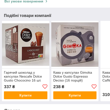
Всі умови повернення
Подібні товари компанії
Гарячий шоколад у
Кава у капсулах Gimoka
Кава
капсулах Nescafe Dolce
Dolce Gusto Espresso
Dolc
Gusto Chococino 16 шт.
Deciso (16 порцій)
Caff
337
238
₴
₴
310
Купити
Купити