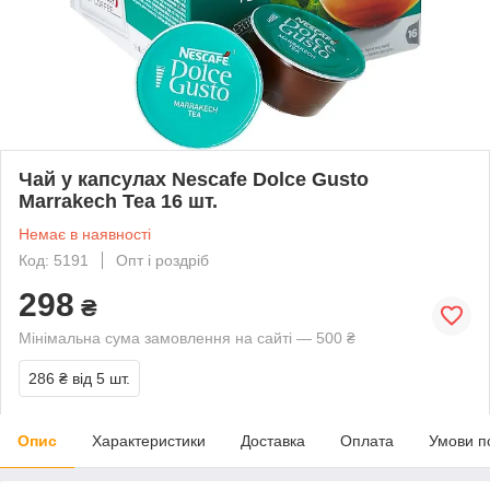
Чай у капсулах Nescafe Dolce Gusto
Marrakech Tea 16 шт.
Немає в наявності
Код: 5191
Опт і роздріб
298
₴
Мінімальна сума замовлення на сайті — 500 ₴
286 ₴
від 5 шт.
Опис
Характеристики
Доставка
Оплата
Умови п