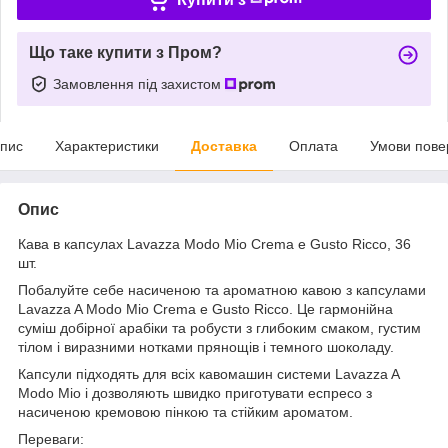
Що таке купити з Пром?
Замовлення під захистом
пис
Характеристики
Доставка
Оплата
Умови пове
Опис
Кава в капсулах Lavazza Modo Mio Crema e Gusto Ricco, 36
шт.
Побалуйте себе насиченою та ароматною кавою з капсулами
Lavazza A Modo Mio Crema e Gusto Ricco. Це гармонійна
суміш добірної арабіки та робусти з глибоким смаком, густим
тілом і виразними нотками прянощів і темного шоколаду.
Капсули підходять для всіх кавомашин системи Lavazza A
Modo Mio і дозволяють швидко приготувати еспресо з
насиченою кремовою пінкою та стійким ароматом.
Переваги: