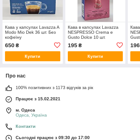
Кава у капсулах Lavazza A
Кава в капсулах Lavazza
Кава
Modo Mio Dek 36 шт. Без
NESPRESSO Crema e
NES
кофеїну
Gusto Dolce 10 шт.
Gust
650
195
196
₴
₴
Купити
Купити
Про нас
100% позитивних з 1173 відгуків за рік
Працює з 15.02.2021
м. Одеса
Одеса, Україна
Контакти
Сьогодні працює з 09:30 до 17:00