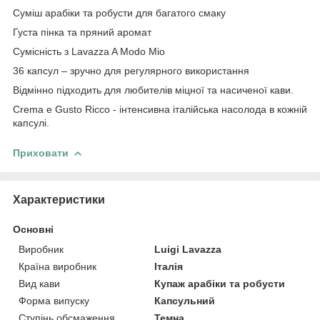
Суміш арабіки та робусти для багатого смаку
Густа пінка та пряний аромат
Сумісність з Lavazza A Modo Mio
36 капсул – зручно для регулярного використання
Відмінно підходить для любителів міцної та насиченої кави.
Crema e Gusto Ricco - інтенсивна італійська насолода в кожній
капсулі.
Приховати
Характеристики
Основні
Виробник
Luigi Lavazza
Країна виробник
Італія
Вид кави
Купаж арабіки та робусти
Форма випуску
Капсульний
Ступінь обсмаження
Темна