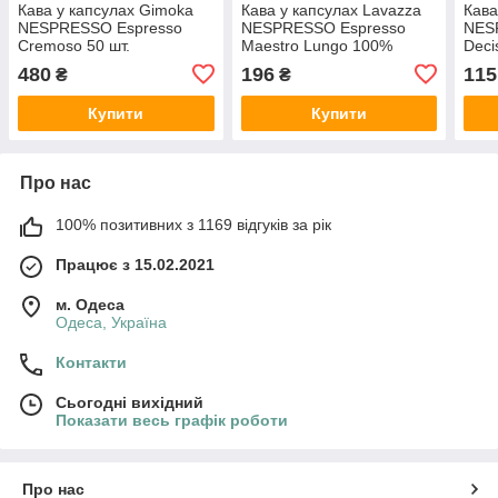
Кава у капсулах Gimoka
Кава у капсулах Lavazza
Кава
NESPRESSO Espresso
NESPRESSO Espresso
NES
Cremoso 50 шт.
Maestro Lungo 100%
Deci
Arabica 10 шт.
480
196
115
₴
₴
Купити
Купити
Про нас
100% позитивних з 1169 відгуків за рік
Працює з 15.02.2021
м. Одеса
Одеса, Україна
Контакти
Сьогодні вихідний
Показати весь графік роботи
Про нас