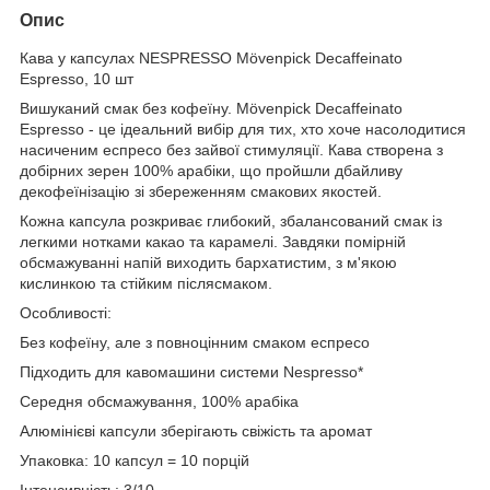
Опис
Кава у капсулах NESPRESSO Mövenpick Decaffeinato
Espresso, 10 шт
Вишуканий смак без кофеїну. Mövenpick Decaffeinato
Espresso - це ідеальний вибір для тих, хто хоче насолодитися
насиченим еспресо без зайвої стимуляції. Кава створена з
добірних зерен 100% арабіки, що пройшли дбайливу
декофеїнізацію зі збереженням смакових якостей.
Кожна капсула розкриває глибокий, збалансований смак із
легкими нотками какао та карамелі. Завдяки помірній
обсмажуванні напій виходить бархатистим, з м'якою
кислинкою та стійким післясмаком.
Особливості:
Без кофеїну, але з повноцінним смаком еспресо
Підходить для кавомашини системи Nespresso*
Середня обсмажування, 100% арабіка
Алюмінієві капсули зберігають свіжість та аромат
Упаковка: 10 капсул = 10 порцій
Інтенсивність: 3/10