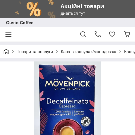
Gusto Coffee
Товари та послуги
Кава в капсулах/монодозах/
Капс