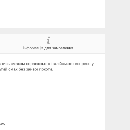
Інформація для замовлення
атись смаком справжнього італійського еспресо у
ий смак без зайвої гіркоти.
лу.