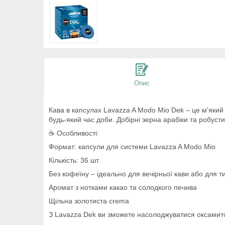
Опис
Кава в капсулах Lavazza A Modo Mio Dek – це м'який
будь-який час доби. Добірні зерна арабіки та робуст
☕ Особливості:
Формат: капсули для системи Lavazza A Modo Mio
Кількість: 36 шт.
Без кофеїну – ідеально для вечірньої кави або для ти
Аромат з нотками какао та солодкого печива
Щільна золотиста crema
З Lavazza Dek ви зможете насолоджуватися оксамито