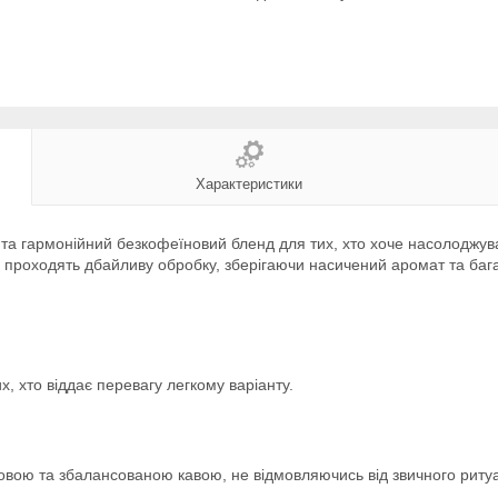
Характеристики
 та гармонійний безкофеїновий бленд для тих, хто хоче насолоджув
и проходять дбайливу обробку, зберігаючи насичений аромат та багат
х, хто віддає перевагу легкому варіанту.
вою та збалансованою кавою, не відмовляючись від звичного ритуа