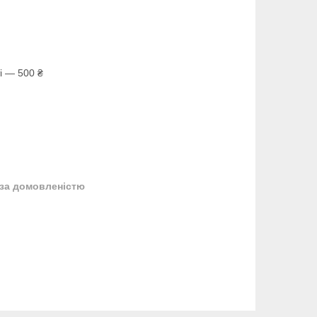
і — 500 ₴
за домовленістю