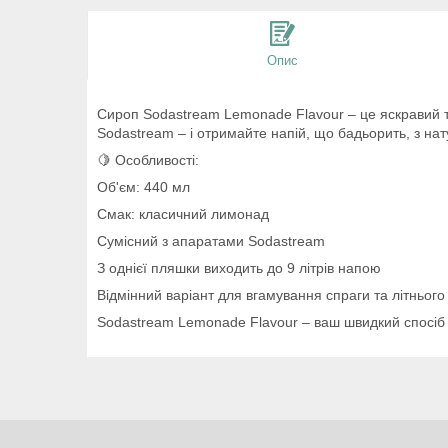
Опис
Сироп Sodastream Lemonade Flavour – це яскравий т
Sodastream – і отримайте напій, що бадьорить, з на
🍋 Особливості:
Об'єм: 440 мл
Смак: класичний лимонад
Сумісний з апаратами Sodastream
З однієї пляшки виходить до 9 літрів напою
Відмінний варіант для вгамування спраги та літньог
Sodastream Lemonade Flavour – ваш швидкий спосіб 